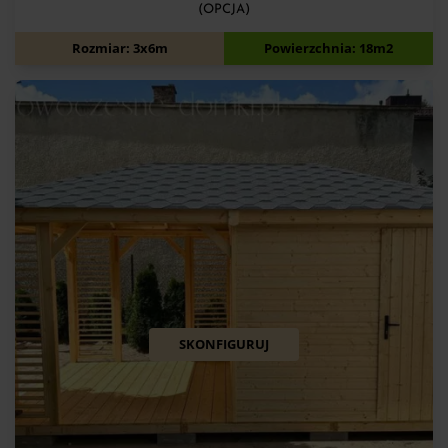
(OPCJA)
11 700
zł
Rozmiar: 3x6m
Powierzchnia: 18m2
SKONFIGURUJ