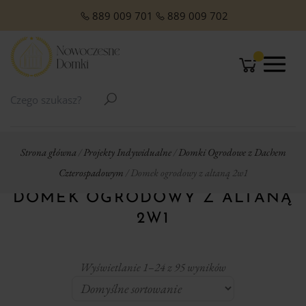
O NAS
Domki Letniskowe Całoroczne
Domki Letniskowe z Poddaszem
Domki Letniskowe Premium
Domki z dachem jednospadowym
Domki z dachem dwuspadowym
Małe domki Letniskowe na działkę ROD
Domki ogrodowe w stylu Modern
889 009 701
889 009 702
Strona główna
/
Projekty Indywidualne
/
Domki Ogrodowe z Dachem
Czterospadowym
/ Domek ogrodowy z altaną 2w1
DOMEK OGRODOWY Z ALTANĄ
2W1
Wyświetlanie 1–24 z 95 wyników