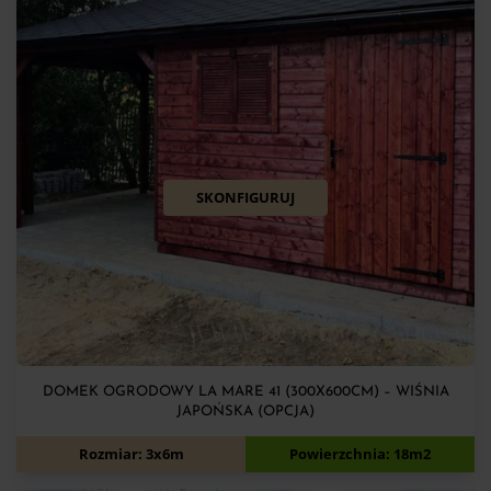
SKONFIGURUJ
DOMEK OGRODOWY LA MARE 41 (300X600CM) – WIŚNIA
JAPOŃSKA (OPCJA)
11 700
zł
Rozmiar: 3x6m
Powierzchnia: 18m2