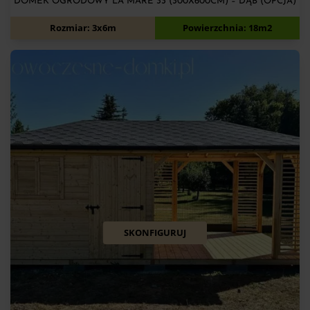
DOMEK OGRODOWY LA MARE 33 (300X600CM) – DĄB (OPCJA)
11 700
zł
Rozmiar: 3x6m
Powierzchnia: 18m2
SKONFIGURUJ