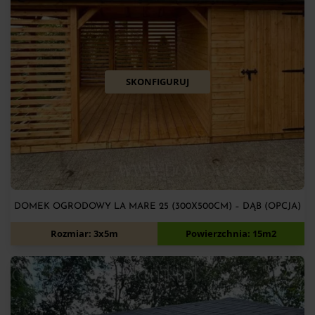
SKONFIGURUJ
DOMEK OGRODOWY LA MARE 25 (300X500CM) – DĄB (OPCJA)
11 100
zł
Rozmiar: 3x5m
Powierzchnia: 15m2