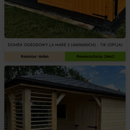
DOMEK OGRODOWY LA MARE 5 (400X600CM) – TIK (OPCJA)
15 400
zł
Rozmiar: 4x6m
Powierzchnia: 24m2