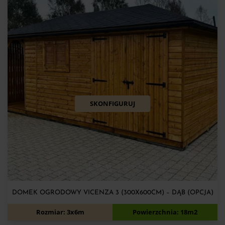
SKONFIGURUJ
DOMEK OGRODOWY VICENZA 3 (300X600CM) – DĄB (OPCJA)
13 400
zł
Rozmiar: 3x6m
Powierzchnia: 18m2