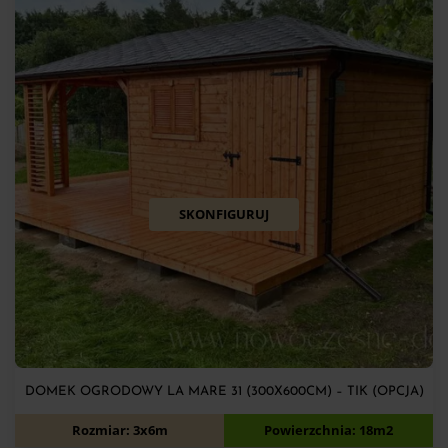
SKONFIGURUJ
DOMEK OGRODOWY LA MARE 31 (300X600CM) – TIK (OPCJA)
11 700
zł
Rozmiar: 3x6m
Powierzchnia: 18m2